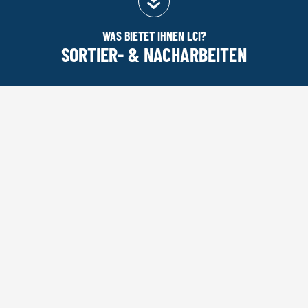
WAS BIETET IHNEN LCI?
SORTIER- & NACHARBEITEN
Aktuelle Seite:
Startseite
|
LEISTUNGEN
|
Sortier- &
Nacharbeiten
SORTIER- & NACHARBEITEN
Wir sehen es als unsere Aufgabe, unsere
Abnehmerkunden vor
Produktionsunterbrechungen zu schützen, die
durch Komponenten verursacht werden, die nicht
den geforderten und vereinbarten